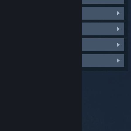
Ảnh không vừa khổ TV của tôi
Ảnh giật hoặc đứng hình
Khung hình thấp
Vấn đề khác
© Valve Corporation. Bảo lưu mọi quyền. Tất cả các
thương hiệu là tài sản của chủ sở hữu tương ứng tại
Hoa Kỳ và các quốc gia khác.
Chính sách bảo mật
|