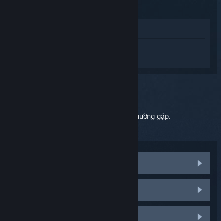
Xem trong cửa hàng
Đăng nhập
để nhận được hỗ trợ dành
riêng cho Steam Link.
Bạn chọn:
Màn hình
Bấm vào đây để biết các vấn đề hiển thị thường gặp.
Logo khởi động hiện mãi
Màn hình đen
Nhấp nháy