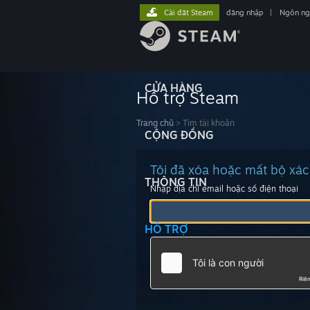
Cài đặt Steam
đăng nhập
|
Ngôn n
CỬA HÀNG
Hỗ trợ Steam
Trang chủ
>
Tìm tài khoản
CỘNG ĐỒNG
Tôi đã xóa hoặc mất bộ xác
THÔNG TIN
Nhập địa chỉ email hoặc số điện thoại
HỖ TRỢ