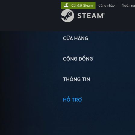
Cài đặt Steam
đăng nhập
|
Ngôn n
CỬA HÀNG
CỘNG ĐỒNG
THÔNG TIN
HỖ TRỢ