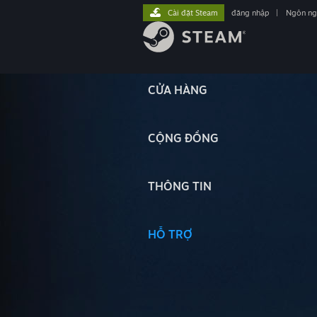
Cài đặt Steam
đăng nhập
|
Ngôn n
CỬA HÀNG
CỘNG ĐỒNG
THÔNG TIN
HỖ TRỢ