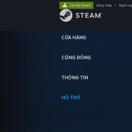
Cài đặt Steam
đăng nhập
|
Ngôn n
CỬA HÀNG
CỘNG ĐỒNG
THÔNG TIN
HỖ TRỢ