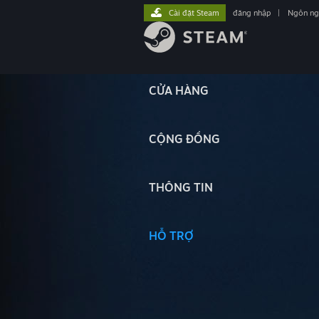
Cài đặt Steam
đăng nhập
|
Ngôn n
CỬA HÀNG
CỘNG ĐỒNG
THÔNG TIN
HỖ TRỢ