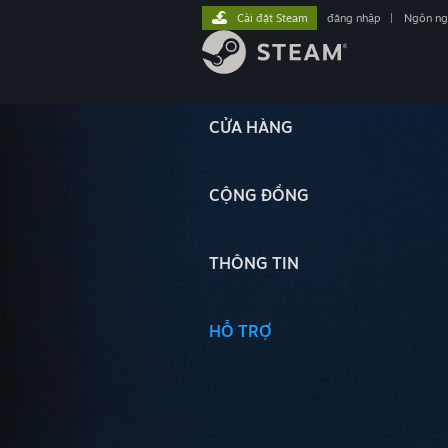
Cài đặt Steam
đăng nhập
|
Ngôn n
CỬA HÀNG
CỘNG ĐỒNG
THÔNG TIN
HỖ TRỢ