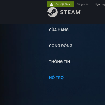
Cài đặt Steam
đăng nhập
|
Ngôn n
CỬA HÀNG
CỘNG ĐỒNG
THÔNG TIN
HỖ TRỢ