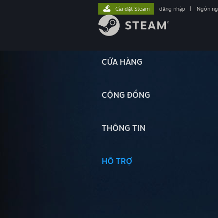
Cài đặt Steam
đăng nhập
|
Ngôn n
CỬA HÀNG
CỘNG ĐỒNG
THÔNG TIN
HỖ TRỢ