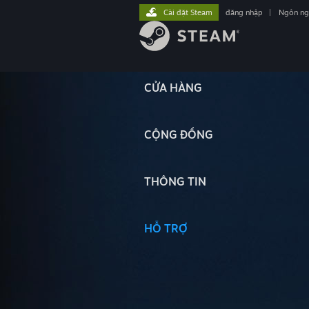
Cài đặt Steam
đăng nhập
|
Ngôn n
CỬA HÀNG
CỘNG ĐỒNG
THÔNG TIN
HỖ TRỢ