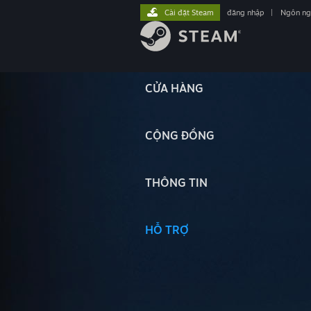
Cài đặt Steam
đăng nhập
|
Ngôn n
CỬA HÀNG
CỘNG ĐỒNG
THÔNG TIN
HỖ TRỢ