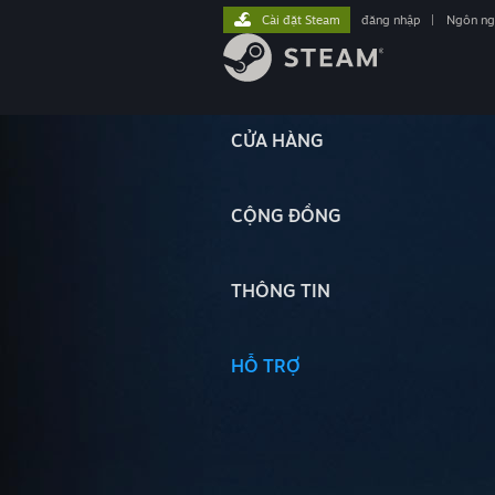
Cài đặt Steam
đăng nhập
|
Ngôn n
CỬA HÀNG
CỘNG ĐỒNG
THÔNG TIN
HỖ TRỢ