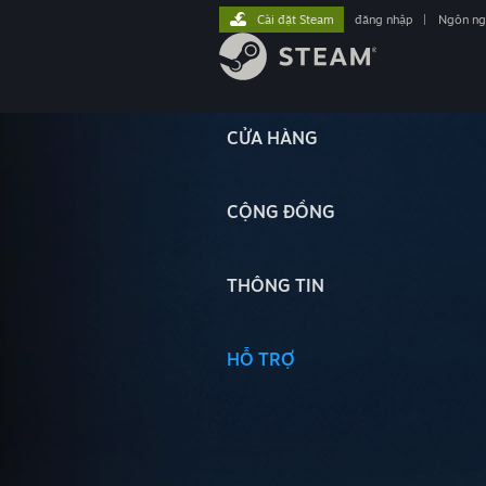
Cài đặt Steam
đăng nhập
|
Ngôn n
CỬA HÀNG
CỘNG ĐỒNG
THÔNG TIN
HỖ TRỢ