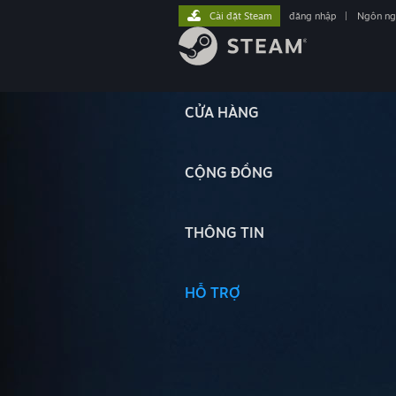
Cài đặt Steam
đăng nhập
|
Ngôn n
CỬA HÀNG
CỘNG ĐỒNG
THÔNG TIN
HỖ TRỢ