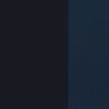
© Valve Corporation. Bảo lưu mọi quyền. Tất cả các
thương hiệu là tài sản của chủ sở hữu tương ứng tại
Hoa Kỳ và các quốc gia khác.
Chính sách bảo mật
|
Pháp lý
|
Hỗ trợ tiếp cận
|
Thỏa thuận người đăng
ký Steam
|
Hoàn tiền
|
Về cookie