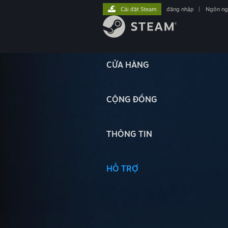
Cài đặt Steam
đăng nhập
|
Ngôn n
CỬA HÀNG
CỘNG ĐỒNG
THÔNG TIN
HỖ TRỢ