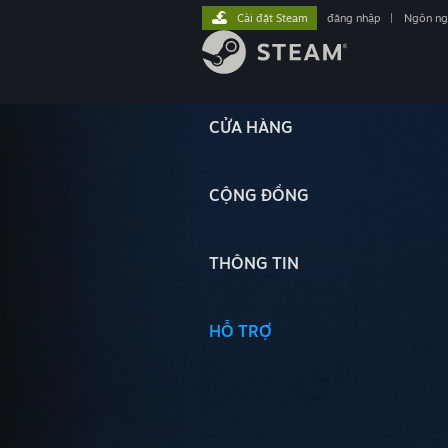
Cài đặt Steam
đăng nhập
|
Ngôn n
CỬA HÀNG
CỘNG ĐỒNG
THÔNG TIN
HỖ TRỢ