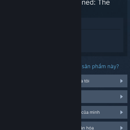
Abandoned: The
Forest
Xem trong cửa hàng
Đăng nhập
để nhận được hỗ trợ dành
riêng cho Through Abandoned: The
Forest.
Bạn đang gặp phải vấn đề gì với sản phẩm này?
Nó không chạy trên hệ điều hành của tôi
Nó không hiện trong thư viện của tôi
Tôi đang có vấn đề với mã CD bán lẻ của mình
Đăng nhập cho thêm tùy chọn cá nhân hóa