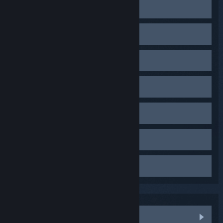
将串流盒插入不同的 USB 端口。如果您本来使用 USB 2.0
优化 PC 设置
端口，便改用 USB 3.0 端口（接口内部为蓝色）。如果您
本来使用 USB 3.0 端口，便改用 USB 2.0 端口。
从设备管理器更新 GPU 驱动程序（
设备管理器
>
显示
移除或禁用冲突软件
适配器
>
更新驱动程序软件
）
尝试其他设备在正常使用的 USB 端口。
拔出所有没有使用的 USB 设备
我们已经发现一些软件与 SteamVR 或 SteamVR 驱动程序
检查定位器
在 SteamVR 中禁用电源管理（
SteamVR
>
设置
>
开发
如果您已试过所有可用的故障排除方式，仍然遇到问题，
安装有冲突。如果您安装有以下软件，请将这些软件卸载
者
>
禁用电源管理
）
您的 USB 芯片集也许有故障。我们的测试显示，Inateck
再重试：
检查位置并同步：
禁用 Windows Defender
两端口 USB3.0 PCI-Express 卡（序列号：KTU3FR-
Razer Synapse
禁用头戴式显示器摄像头
定位器应高于头部（至少 2 米），向下成 30-45 度角，且
2O2I）能与 HTC Vive 稳定运行，并能克服这些 USB 问
在设备管理器中禁用 wifi 适配器（
设备管理器
>
网络适
Asus AI Suite
间隔不超过 5 米。
题。
配器
）
打开头戴式显示器摄像头有时会导致定位问题。
Avast antivirus
检查 SteamVR，了解您的定位器是否需要固件更新
插紧线缆
设置您的计算机为“高性能”（
Windows 键
>
键入：电源
JDS Labs ODAC USB 音频设备
确保您的定位器之间没有障碍物，互相可见
>
电源选项
>
高性能
）
首先，通过
SteamVR
>
设置
>
摄像头
，降低摄像头带宽。
通过 USB 与设备相连的旧款 Apple Cinema display
确认头戴式显示器 、串流盒、PC 已牢固连接。
按下定位器后部的模式键，使一个定位器显示“
b
”，另一
如果问题没有解决，取消选择
启用摄像头
，将摄像头禁
设置 NVIDIA 电源管理模式为
最高性能优先
检查环境干扰
TP-LINK 300Mbps Wireless N PCI Express Adapter
个定位器显示“
c
”
用。
重置 CPU/GPU 超频为默认值
在 HTC Vive 的使用手册中阅读“
将 USB 设备连接到头戴式
TL-WN881ND
定位器指示灯应为稳定绿光
家用电器和其他以定时周期运行的设备可能产生间歇性干
设备
”的内容，了解如何牢固连接戴式显示器上的连接线。
覆盖反光表面
扰，当您只在一天中的特定时段内追踪不良时，这可能就
检查功能：
是个问题。
虽然反光表面导致的多数问题已得以解决，但在某些情况
尝试使用单个定位器进行定位。
下仍会导致定位问题。
打开任意一个定位器的电源，使用定位器后部的模式键，
请尝试在其他房间或位置使用不同的电源电路测试安装设
调至“
A
”模式，再面朝定位器，测试头戴式显示器定位。如
置。
按错误信息浏览
果这个定位器能正常工作，用同样的步骤测试另一个。