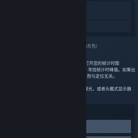
在商店中查看
在库中查看
登录
获取关于 SteamVR 的个性化服务。
您选定的问题:
定位（头戴式显示器内显示为灰色）
定位问题通常表现为动作偏离指令或漂移。打开您的帧计时图
（
SteamVR
>
设置
>
性能
>
显示帧计时
），寻找帧计时峰值。如果出
现峰值，问题极有可能是与 CPU 性能有关，而与定位无关。
如果 SteamVR 状态中某个设备图标不断闪绿光，或者头戴式显示器
内显示为灰色时，则可能是出现了定位问题。
故障排除：
连接到不同的 USB 端口