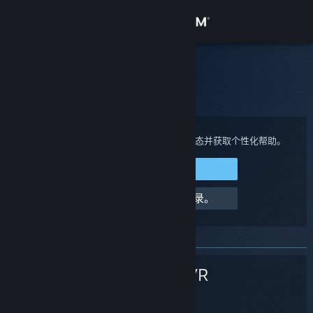
登录
商店
Steam 客服
社区
主页
>
Steam 硬件
>
SteamVR
>
定位
关于
登录您的 Steam 帐户来查看购买、帐户状态并获取个性化帮助。
登录 Steam
客服
请求帮助，我无法登录。
更改语言
获取 Steam 手机应用
SteamVR
查看桌面版网站