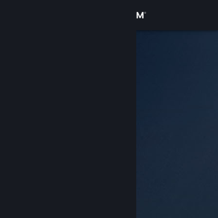
登录
商店
社区
关于
客服
更改语言
获取 Steam 手机应用
查看桌面版网站