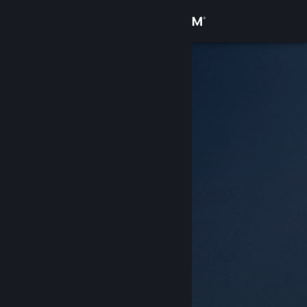
登录
商店
社区
关于
客服
更改语言
获取 Steam 手机应用
查看桌面版网站