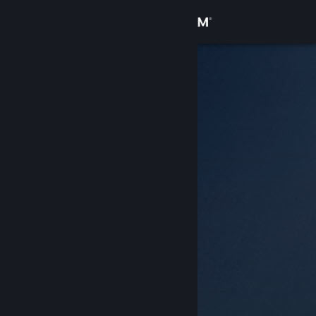
登录
商店
社区
关于
客服
更改语言
获取 Steam 手机应用
查看桌面版网站