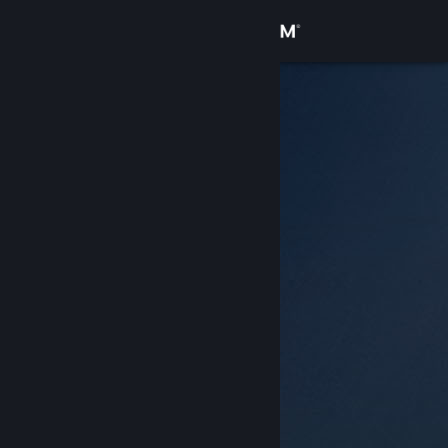
登录
商店
社区
关于
客服
更改语言
获取 Steam 手机应用
查看桌面版网站