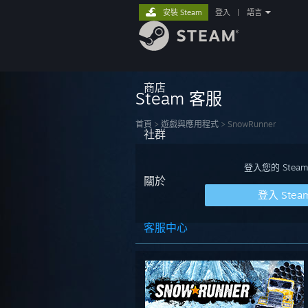
安裝 Steam
登入
|
語言
商店
Steam 客服
首頁
>
遊戲與應用程式
>
SnowRunner
社群
登入您的 St
關於
登入 Stea
客服中心