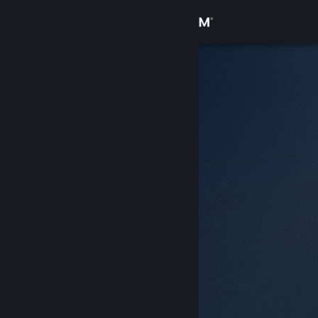
登入
商店
社群
關於
客服
變更語言
取得 Steam 行動應用程式
檢視電腦版網頁