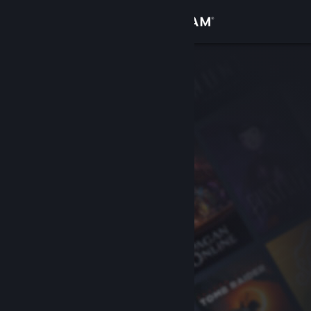
Вписване
Магазин
Общност
Относно
Поддръжка
Смяна на езика
Сдобийте се с мобилното Steam приложение
Преглед на сайта за настолни компютри