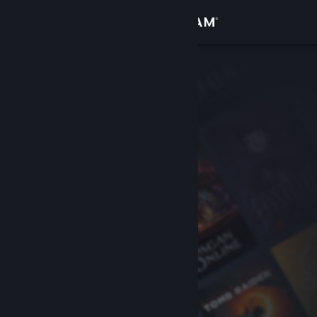
Kirjaudu sisään
Kauppa
Yhteisö
Tietoa
Tuki
Vaihda kieli
Hanki Steam-mobiilisovellus
Näytä työpöytäsivusto