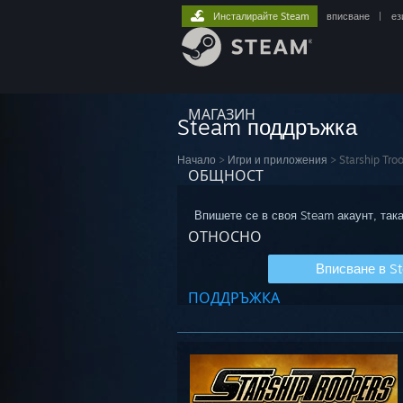
Инсталирайте Steam
вписване
|
ез
МАГАЗИН
Steam поддръжка
Начало
>
Игри и приложения
>
Starship Tro
ОБЩНОСТ
Впишете се в своя Steam акаунт, така
ОТНОСНО
Вписване в S
ПОДДРЪЖКА