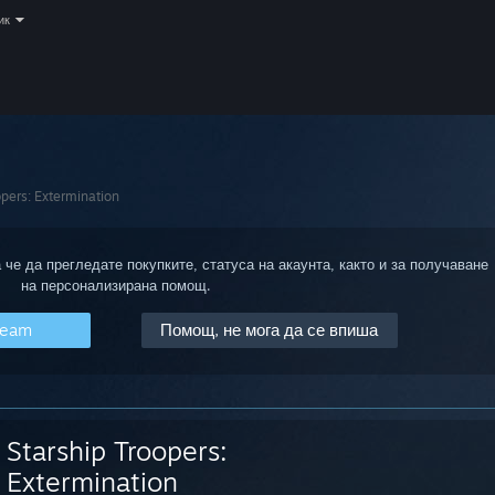
ик
opers: Extermination
 че да прегледате покупките, статуса на акаунта, както и за получаване
на персонализирана помощ.
team
Помощ, не мога да се впиша
Starship Troopers:
Extermination