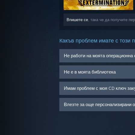
Впишете се
, така че да получите пе
Какъв проблем имате с този 
Не работи на моята операционна
Не е в моята библиотека
Имам проблем с моя CD ключ зак
Влезте за още персонализирани 