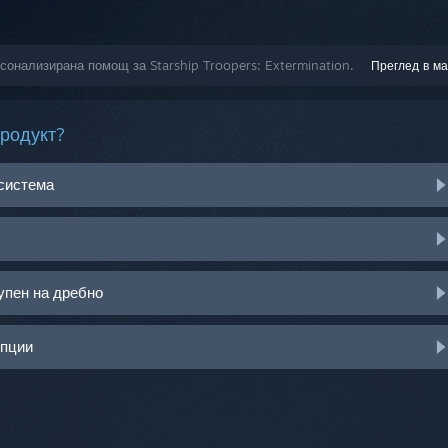
рсонализирана помощ за Starship Troopers: Extermination.
Преглед в ма
продукт?
 система
упен на дребно
опции