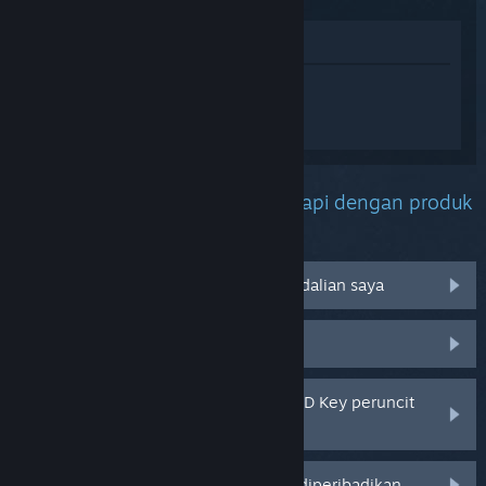
Lihat di Gedung
Daftar masuk
untuk mendapatkan
bantuan yang diperibadikan bagi
Starship Troopers: Extermination.
Apakah masalah yang anda hadapi dengan produk
ini?
Tidak berfungsi pada sistem pengendalian saya
Tiada dalam pustaka saya
Saya menghadapi masalah dengan CD Key peruncit
saya
Log masuk untuk pilihan yang lebih diperibadikan