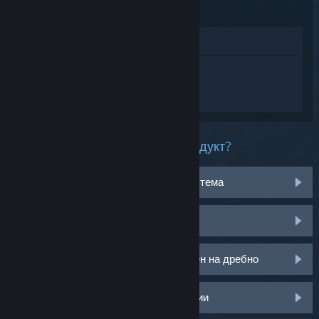
Преглед в магазина
Впишете се
, така че да получите
персонализирана помощ за Mullet Mad
Jack.
Какъв проблем имате с този продукт?
Не работи на моята операционна система
Не е в моята библиотека
Имам проблем с моя CD ключ закупен на дребно
Влезте за още персонализирани опции