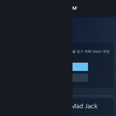
로그인
상점
Steam 고객지원
홈
>
게임 및 애플리케이션
>
Mullet Mad Jack
커뮤니티
정보
구매 확인, 계정 상태 및 개인 설정화된 도움을 얻기 위해 Steam 계정
에 로그인하세요.
지원
Steam에 로그인
로그인 관련 문제
언어 변경
Steam 모바일 앱 다운로드
PC 웹사이트 보기
Mullet Mad Jack