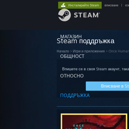
Инсталирайте Steam
вписване
|
ез
МАГАЗИН
Steam поддръжка
Начало
>
Игри и приложения
>
Once Huma
ОБЩНОСТ
Впишете се в своя Steam акаунт, така
ОТНОСНО
Вписване в S
ПОДДРЪЖКА