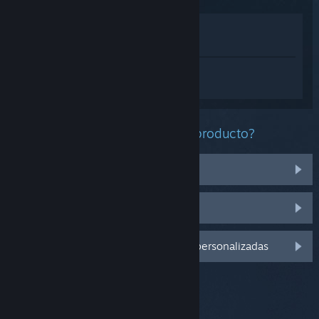
Ver en la tienda
Ver en mi biblioteca
Inicia sesión
para obtener ayuda
personalizada con Once Human.
¿Qué problema tienes con este producto?
No funciona en mi sistema operativo
No se encuentra en mi biblioteca
Inicia sesión para ver más opciones personalizadas