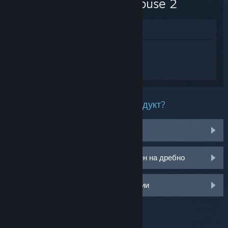
Kitty House 2
Преглед в магазина
Впишете се
, така че да получите
персонализирана помощ за 100 hidden
Cats : Kitty House 2.
Какъв проблем имате с този продукт?
Не е в моята библиотека
Имам проблем с моя CD ключ закупен на дребно
Влезте за още персонализирани опции