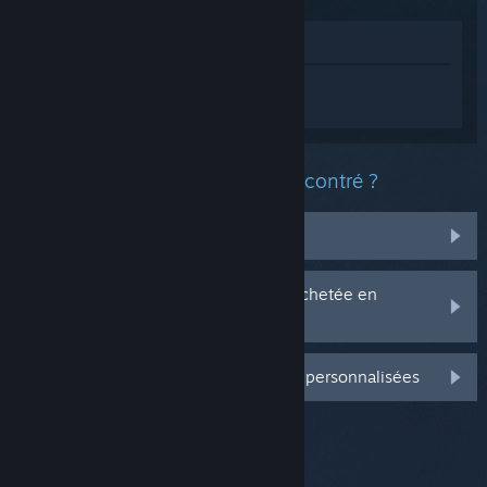
Voir dans le magasin
Connectez-vous
pour obtenir de l'aide
sur 100 hidden Cats : Kitty House 2.
Quel est le type de problème rencontré ?
Il n'est pas dans ma bibliothèque
J'ai des problèmes avec ma clé CD achetée en
magasin
Connectez-vous pour plus d'options personnalisées