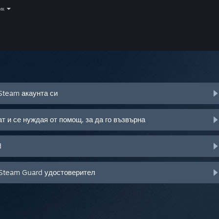
ик
Steam акаунта си
т и се нуждая от помощ, за да го възвърна
d
 Steam Guard удостоверител