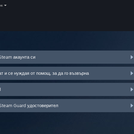
ик
Steam акаунта си
т и се нуждая от помощ, за да го възвърна
d
 Steam Guard удостоверител