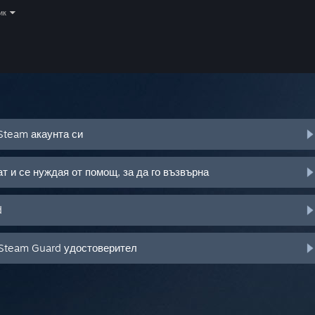
ик
Steam акаунта си
т и се нуждая от помощ, за да го възвърна
d
 Steam Guard удостоверител