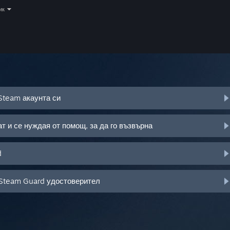
ик
Steam акаунта си
т и се нуждая от помощ, за да го възвърна
d
 Steam Guard удостоверител