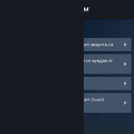
Вписване
Магазин
Steam поддръжка
Общност
Забравих името или паролата на Steam акаунта си
Относно
Steam акаунтът ми беше откраднат и се нуждая от
помощ, за да го възвърна
Поддръжка
Не получавам код от Steam Guard
Смяна на езика
Изтрих или загубих моя мобилен Steam Guard
Сдобийте се с мобилното Steam приложение
удостоверител
Преглед на сайта за настолни компютри