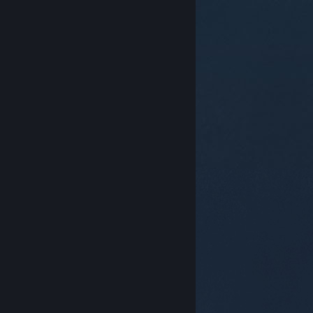
© Valve Corporation. Всички права запазени. Всички
търговски марки принадлежат на съответните им
собственици в САЩ и други страни.
Декларация за
поверителност
|
Юридическа информация
|
Достъпност
|
Условия за ползване на Steam
|
Възстановявания
|
Бисквитки