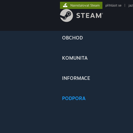
Nainstalovat Steam
přihlásit se
|
ja
OBCHOD
KOMUNITA
INFORMACE
PODPORA