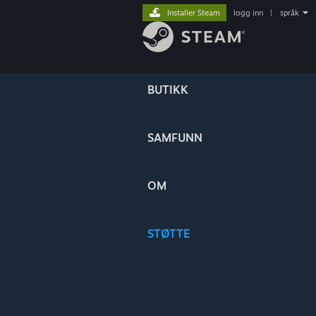
Installer Steam
logg inn
|
språk
BUTIKK
SAMFUNN
OM
STØTTE