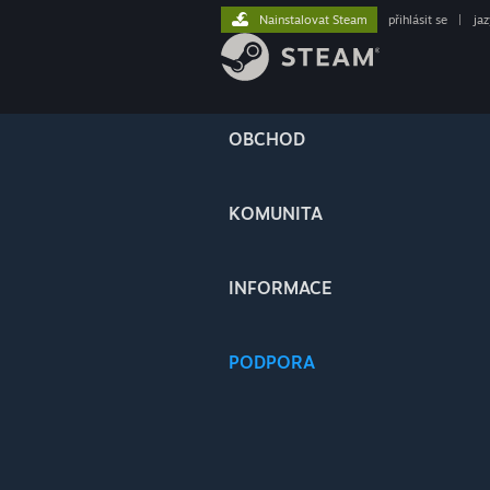
Nainstalovat Steam
přihlásit se
|
ja
OBCHOD
KOMUNITA
INFORMACE
PODPORA