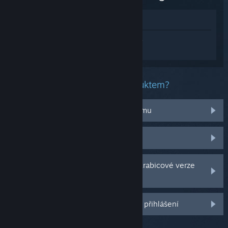
Zobrazit v obchodě
Přihlaste se
a získejte pomoc na míru pro
produkt Frog Story : The Power Tongue.
Jaký problém máte s tímto produktem?
Nefunguje na mém operačním systému
Nenachází se v mojí knihovně
Potýkám se s problémy s CD klíčem krabicové verze
hry
Další možnosti se Vám odemknou po přihlášení