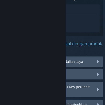
Lihat di Gedung
Daftar masuk
untuk mendapatkan
bantuan yang diperibadikan bagi Frog
Story : The Power Tongue.
Apakah masalah yang anda hadapi dengan produk
ini?
Tidak berfungsi pada sistem pengendalian saya
Tiada dalam pustaka saya
Saya menghadapi masalah dengan CD Key peruncit
saya
Log masuk untuk pilihan yang lebih diperibadikan