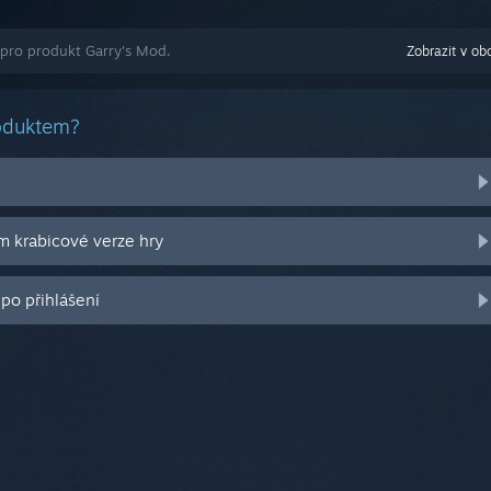
 pro produkt Garry's Mod.
Zobrazit v ob
roduktem?
m krabicové verze hry
po přihlášení