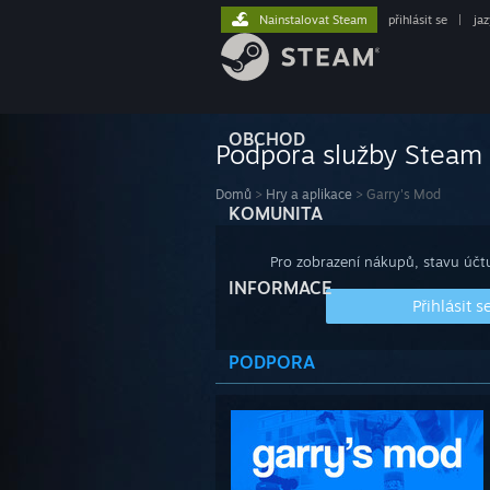
Nainstalovat Steam
přihlásit se
|
ja
OBCHOD
Podpora služby Steam
Domů
>
Hry a aplikace
>
Garry's Mod
KOMUNITA
Pro zobrazení nákupů, stavu účtu
INFORMACE
Přihlásit s
PODPORA