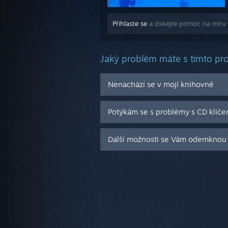
Přihlaste se
a získejte pomoc na míru
Jaký problém máte s tímto p
Nenachází se v mojí knihovně
Potýkám se s problémy s CD klíče
Další možnosti se Vám odemknou 