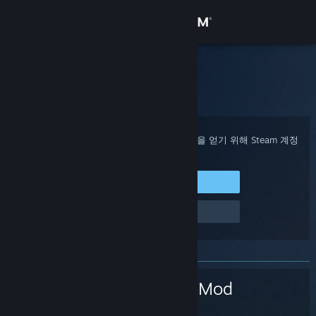
로그인
상점
Steam 고객지원
홈
>
게임 및 애플리케이션
>
Garry's Mod
커뮤니티
정보
구매 확인, 계정 상태 및 개인 설정화된 도움을 얻기 위해 Steam 계정
에 로그인하세요.
지원
Steam에 로그인
로그인 관련 문제
언어 변경
Steam 모바일 앱 다운로드
PC 웹사이트 보기
Garry's Mod