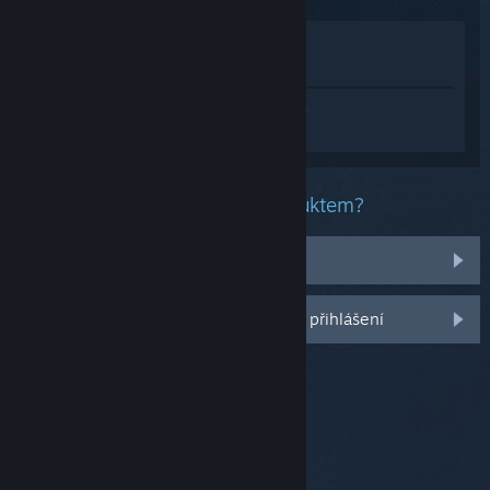
Zobrazit v obchodě
Zobrazit v mojí knihovně
Přihlaste se
a získejte pomoc na míru pro
produkt UniBall.
Jaký problém máte s tímto produktem?
Nenachází se v mojí knihovně
Další možnosti se Vám odemknou po přihlášení