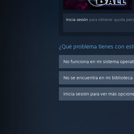
Inicia sesión
para obtener ayuda perso
¿Qué problema tienes con est
No funciona en mi sistema operat
No se encuentra en mi biblioteca
Inicia sesión para ver más opcion