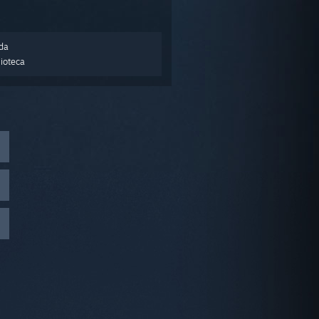
nda
lioteca