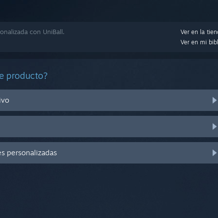
nalizada con UniBall.
Ver en la tie
Ver en mi bib
e producto?
ivo
es personalizadas